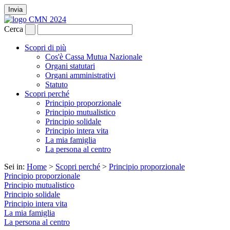
Invia
Cerca
Scopri di più
Cos'è Cassa Mutua Nazionale
Organi statutari
Organi amministrativi
Statuto
Scopri perché
Principio proporzionale
Principio mutualistico
Principio solidale
Principio intera vita
La mia famiglia
La persona al centro
Sei in:
Home
>
Scopri perché
>
Principio proporzionale
Principio proporzionale
Principio mutualistico
Principio solidale
Principio intera vita
La mia famiglia
La persona al centro